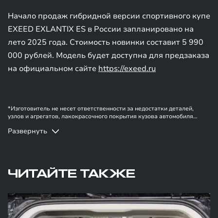
Начало продаж гибридной версии спортивного купе
EXEED EXLANTIX ES в России запланировано на
лето 2025 года. Стоимость новинки составит 5 990
000 рублей. Модель будет доступна для предзаказа
на официальном сайте
https://exeed.ru
*Изготовитель не несет ответственности за недостатки деталей,
узлов и агрегатов, лакокрасочного покрытия кузова автомобиля
бренда EXEED в случае, если они вызваны нарушением владельцем
Развернуть
правил эксплуатации, хранения или транспортировки автомобиля,
действиями третьих лиц и/или обстоятельствами непреодолимой силы
(форс-мажор, военные действия и т.п.).
ЧИТАЙТЕ ТАКЖЕ