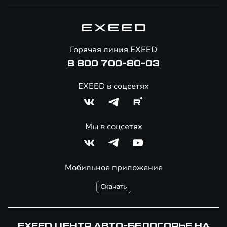
Специальные предложения
Технологии EXEED
Гарантия EXEED
Корпоративным клиентам
Знаковые клиенты EXEED
Помощь на дорогах
Онлайн-магазин аксессуаров
Горячая линия EXEED
8 800 700-80-03
EXEED в соцсетях
Мы в соцсетях
Мобильное приложение
EXEED ЦЕНТР АВТО-БЕЛОГОРЬЕ НА