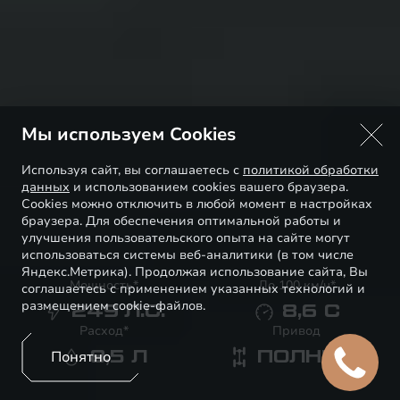
Мы используем Cookies
Используя сайт, вы соглашаетесь с
политикой обработки
данных
и использованием cookies вашего браузера.
Cookies можно отключить в любой момент в настройках
браузера. Для обеспечения оптимальной работы и
улучшения пользовательского опыта на сайте могут
использоваться системы веб-аналитики (в том числе
Яндекс.Метрика). Продолжая использование сайта, Вы
Мощность*
До 100 км/ч*
соглашаетесь с применением указанных технологий и
размещением cookie-файлов.
249
Л.С.
8,6
С
Расход*
Привод
Понятно
8,5
Л
ПОЛНЫЙ