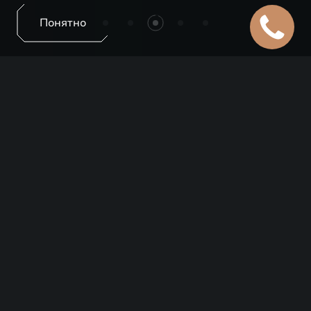
Понятно
EXEED ЦЕНТР АВТО-
БЕЛОГОРЬЕ НА
МАГИСТРАЛЬНОЙ
АКТУАЛЬНЫЕ
ПРЕДЛОЖЕНИЯ
Все отделы
Продажи
Сервис