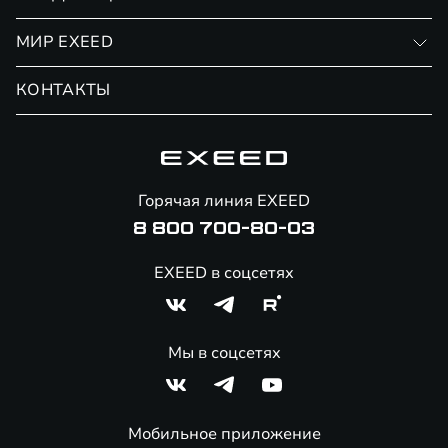
Финансовые программы
Личный кабинет
МИР EXEED
Страхование
Записаться на сервис
Обмен / Trade-in
Новости и события
КОНТАКТЫ
Сервис
Специальные предложения
Технологии EXEED
Гарантия EXEED
Корпоративным клиентам
Знаковые клиенты EXEED
Помощь на дорогах
Онлайн-магазин аксессуаров
Горячая линия EXEED
8 800 700-80-03
EXEED в соцсетях
Мы в соцсетях
Мобильное приложение