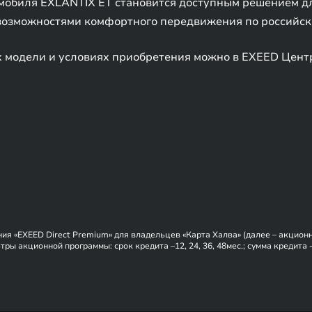
мобиля EXLANTIX ET становится доступным решением для
возможностями комфортного передвижения по российск
х модели и условиях приобретения можно в EXEED Цент
ия «EXEED Direct Premium» для владельцев «Карта Халва» (далее – акцион
ры акционной программы: срок кредита –12, 24, 36, 48мес.; сумма кредита - 
роцентная ставка – от 0,01 до 15,85% годовых, первоначальный взнос –от 
носе от 70 %, при сроке кредита 24 мес и первоначальном взносе от 80%.П
м периоде по «Карта Халва» в течение действия кредитного договора от 5 
а 6 процентных пунктов. Срок акции – с 05.06.2022 г. по 31.12.2025 г. Ин
» по ссылке
https://sovcombank.ru/credits/auto
(вкладки «Кредитные программы