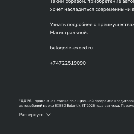
Таким образом, приобретение авто
хочет насладиться современными 
Узнать подробнее о преимущества
Магистральной.
belogorie-exeed.ru
+74722519090
*0,01% - процентная ставка по акционной программе кредитован
автомобилей марки EXEED Exlantix ET 2025 года выпуска. Парамет
момент оформления Договора – от 0,010% до 21,843% годовых, п
Развернуть
0,01% действует при сроке кредита 12 мес. и первоначальном вз
программой, действует при совершении в каждом полном отчетно
Оценивайте свои финансовые возможности и риски.
условий акции – действующая процентная ставка увеличивается н
условия акции указаны в Паспорте акции «Автокредит с Халвой