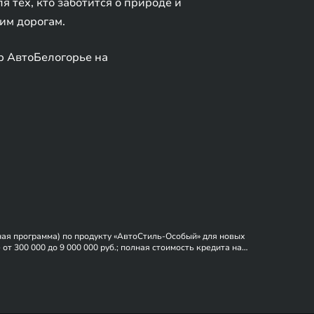
 тех, кто заботится о природе и
им дорогам.
р АвтоБелогорье на
ная программа) по продукту «АвтоСтиль-Особый» для новых
от 300 000 до 9 000 000 руб.; полная стоимость кредита на
40 % от цены приобретаемого автомобиля. Процентная ставка
роцентная ставка по кредиту, установленная акционной
покупок на общую сумму от 10000 руб. При несоблюдении
формация об организаторе акции, о правилах ее проведения, иные
»/»Акции»). В залог предоставляется приобретаемый