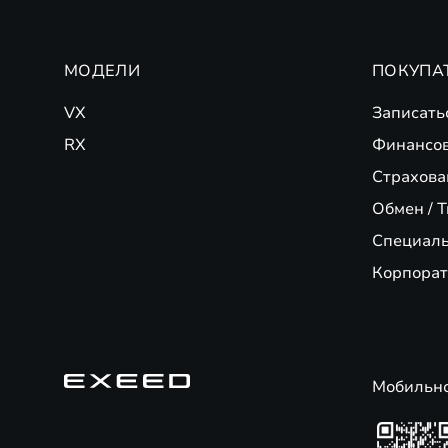
автомобиль. Кредит предоставляется ПАО «Совкомбанк» (генерал
МОДЕЛИ
ПОКУПА
VX
Записать
RX
Финансо
Страхова
Обмен / T
Специал
Корпорат
Мобильн