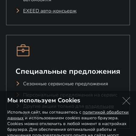
Память настроек зеркал
Ионизация воздуха в салоне
EXEED авто-консьерж
Система помощи в пробках (TJA+ICA)
Автоматическая система ароматизации воздуха
Система предупреждения о покидании полосы
в салоне
(LDW)
Карманы в передних сидениях
Система видео-мониторинга слепых зон (BSV)
Акустическое остекление, передняя часть
Интеллектуальная система уклонения от
Вентиляция сидений 2-го ряда
столкновения
Специальные предложения
Система аварийного удержания в полосе (ELK)
Сезонные сервисные предложения
Ограничитель заданной скорости (SLA)
Персональные предложения на сервис
Мы используем Cookies
Система контроля движения задним ходом
Другие акции только для
владельцев
(RCTB)
Используя сайт, вы соглашаетесь с
политикой обработки
EXEED
данных
и использованием cookies вашего браузера.
Функция деактивации подушки безопасности
Cookies можно отключить в любой момент в настройках
переднего пассажира
браузера. Для обеспечения оптимальной работы и
улучшения пользовательского опыта на сайте могут